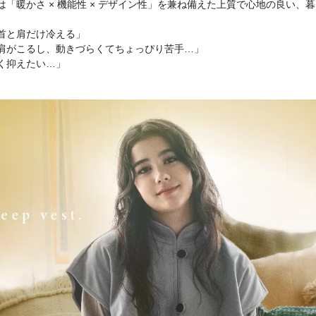
は「暖かさ × 機能性 × デザイン性」を兼ね備えた上質で心地の良い
首と肩だけ冷える」
肩がこるし、動きづらくてちょっぴり苦手…」
く抑えたい…」