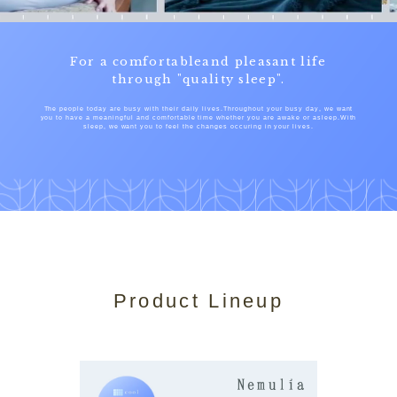
For a comfortableand pleasant life
through "quality sleep".
The people today are busy with their daily lives.Throughout your busy day, we want
you to have a meaningful and comfortable time whether you are awake or asleep.With
sleep, we want you to feel the changes occuring in your lives.
Product Lineup