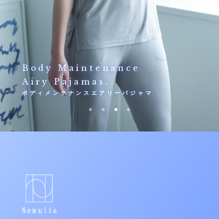
Belly-Wrap
Body Maintenance
Cool Hybrid
Summer-Pajamas.
Cool Stretch Pajamas.
Airy Pajamas.
Comforter&Bed Pad.
腹巻きサマーパジャマ
クールストレッチパジャマ
ボディメンテナンスエアリーパジャマ
クールハイブリット肌掛け布団&敷パッド