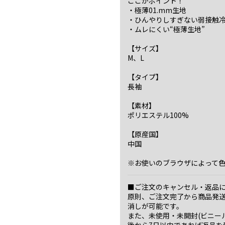
ここがポイント！
・極薄01.mm生地
・ひんやりしすぎない弱接触
・ムレにくい“極薄生地”
【サイズ】
M、L
【タイプ】
長袖
【素材】
ポリエステル100%
【原産国】
中国
※お使いのブラウザによって
■ご注文のキャンセル・返品
原則、ご注文完了から商品発
消しが可能です。
また、未使用・未開封(ビニー