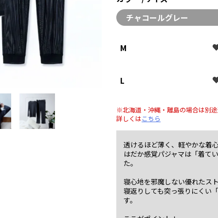
チャコールグレー
M
L
※北海道・沖縄・離島の場合は別途
詳しくは
こちら
透けるほど薄く、軽やかな着
はだか感覚パジャマは「着て
た。
寝心地を邪魔しない優れたス
寝返りしても突っ張りにくい
す。