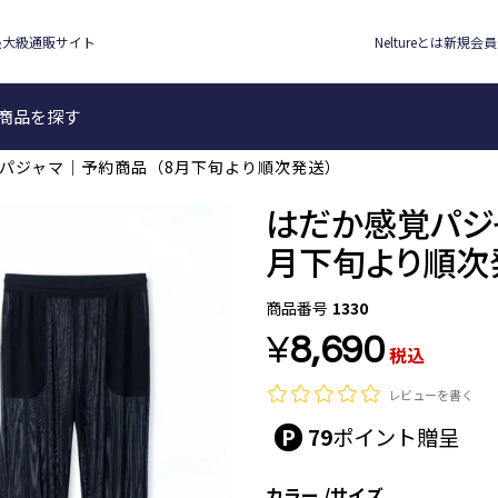
最大級通販サイト
Neltureとは
新規会員
検索
商品を探す
パジャマ｜予約商品（8月下旬より順次発送）
はだか感覚パジ
月下旬より順次
商品番号
1330
¥
8,690
税込
レビューを書く
79
カラー
サイズ