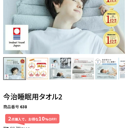
今治睡眠用タオル2
商品番号
638
2
10
点購入で、お得な
%OFF!
定価
¥
10,780