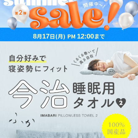
月
日
(月)
PM
まで
8
17
12:00