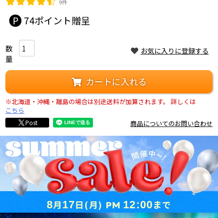
9件
74
お気に入りに登録する
カートに入れる
※北海道・沖縄・離島の場合は別途送料が加算されます。
詳しくは
こちら
Post
商品についてのお問い合わせ
月
日
(月)
まで
8
17
12:00
PM