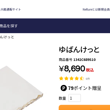
最大級通販サイト
Neltureとは
新規会員
検索
商品を探す
んけっと
ゆばんけっと
商品番号
1342C689S10
¥
8,690
税込
6件
79