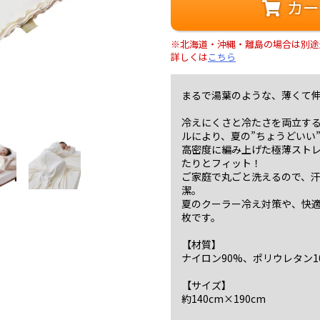
カー
※北海道・沖縄・離島の場合は別途
詳しくは
こちら
まるで湯葉のような、薄くて
冷えにくさと冷たさを両立す
ルにより、夏の”ちょうどいい
高密度に編み上げた極薄スト
たりとフィット！
ご家庭で丸ごと洗えるので、
潔。
夏のクーラー冷え対策や、快適
枚です。
【材質】
ナイロン90%、ポリウレタン1
【サイズ】
約140cm×190cm