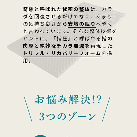
奇跡と呼ばれた秘密の整体
は、カラ
ダを回復させるだけでなく、あまり
の気持ち良さから
安堵の眠り
へ導く
と言われています。そんな整体技術を
ヒントに、「指圧」と呼ばれる
指の
肉厚
と
絶妙なチカラ加減
を再現した
トリプル・リカバリーフォーム
を採
用。