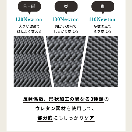
大きい波形で
細かい波形で
多数の点で
ほどよく支える
しっかり支える
脚を支える
反発係数、形状加工の異なる3種類
の
ウレタン素材
を使用して、
部分的
にもしっかり
ケア