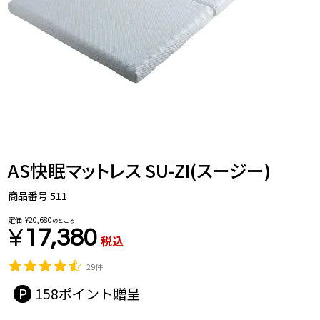
AS快眠マットレス SU-ZI(スージー)
商品番号
511
定価
¥
20,680
のところ
¥
17,380
税込
29件
158