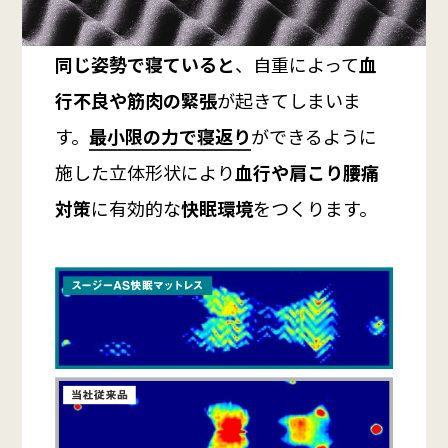
同じ姿勢で寝ていると
、自重によって
血
行不良や筋肉の緊張
が起きてしまいま
す。
最小限の力で寝返り
ができるように
施した立体形状により
血行や肩こり腰痛
対策
に有効的な
快眠環境
をつくります。