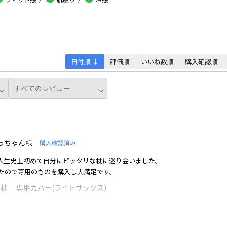
日付順 ↓
評価順
いいね数順
購入確認順
っちゃん様
購入確認済み
い人生史上初めて自分にピッタリな枕に巡り会いました。
たので専用のものを購入し大満足です。
整体枕 ｜専用カバー(ライトサックス)