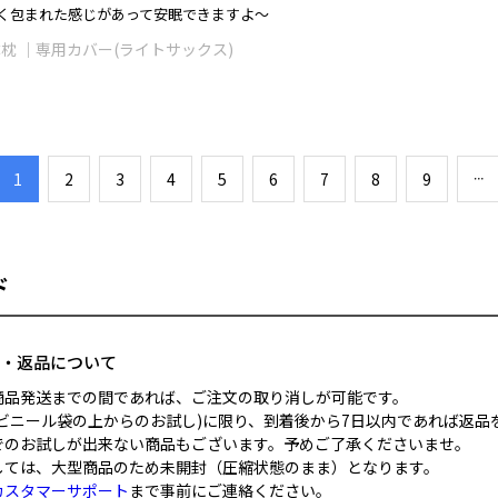
く包まれた感じがあって安眠できますよ～
整体枕 ｜専用カバー(ライトサックス)
​1
​2
​3
​4
​5
​6
​7
​8
​9
ド
ル・返品について
商品発送までの間であれば、ご注文の取り消しが可能です。
ビニール袋の上からのお試し)に限り、到着後から7日以内であれば返品
でのお試しが出来ない商品もございます。予めご了承くださいませ。
しては、大型商品のため未開封（圧縮状態のまま）となります。
カスタマーサポート
まで事前にご連絡ください。