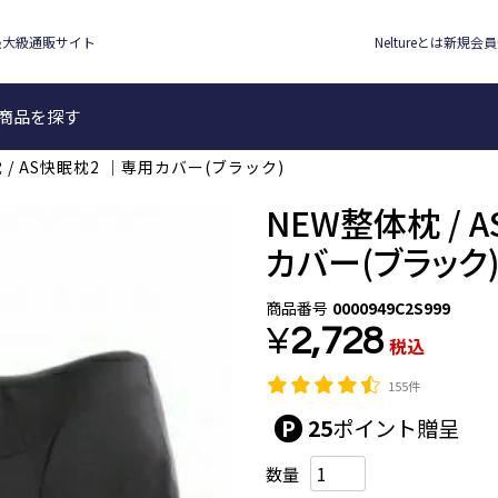
最大級通販サイト
Neltureとは
新規会員
検索
商品を探す
 / AS快眠枕2 ｜専用カバー(ブラック)
NEW整体枕 / 
カバー(ブラック
商品番号
0000949C2S999
¥
2,728
税込
155件
25