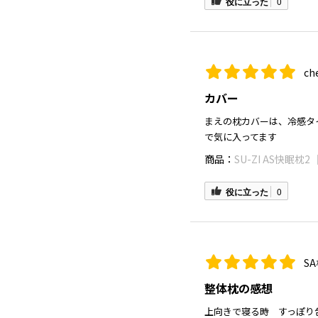
役に立った
0
ch
カバー
まえの枕カバーは、冷感タ
で気に入ってます
商品：
SU-ZI AS快眠枕
役に立った
0
S
整体枕の感想
上向きで寝る時 すっぽり