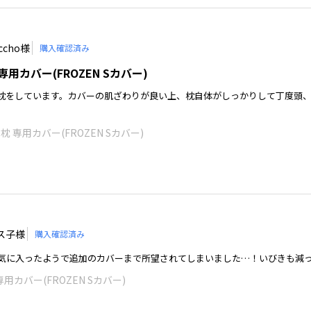
ccho様
購入確認済み
 専用カバー(FROZEN Sカバー)
枕をしています。カバーの肌ざわりが良い上、枕自体がしっかりして丁度頭
体枕 専用カバー(FROZEN Sカバー)
ス子様
購入確認済み
気に入ったようで追加のカバーまで所望されてしまいました…！いびきも減
 専用カバー(FROZEN Sカバー)