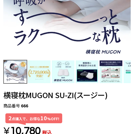
横寝枕MUGON SU-ZI(スージー)
商品番号
666
2
10
点購入で、お得な
%OFF!
¥
10,780
税込