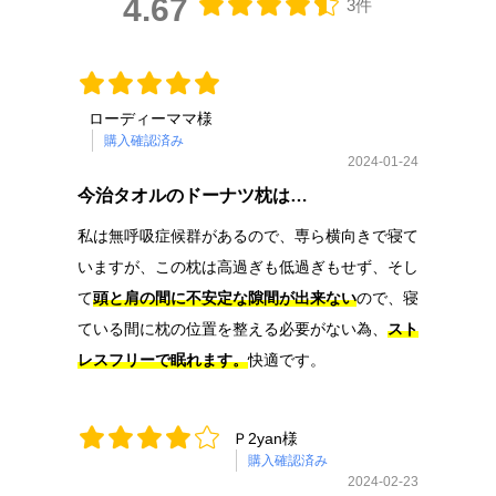
4.67
3件
ローディーママ様
購入確認済み
2024-01-24
今治タオルのドーナツ枕は…
私は無呼吸症候群があるので、専ら横向きで寝て
いますが、この枕は高過ぎも低過ぎもせず、そし
て
頭と肩の間に不安定な隙間が出来ない
ので、寝
ている間に枕の位置を整える必要がない為、
スト
レスフリーで眠れます。
快適です。
Ｐ2yan様
購入確認済み
2024-02-23