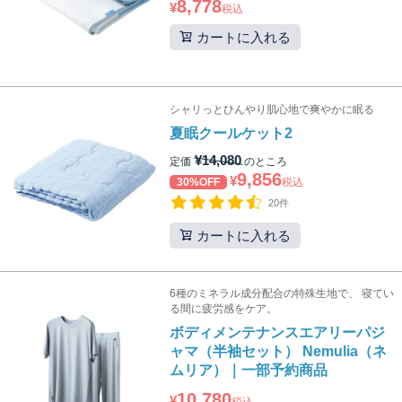
8,778
¥
税込
カートに入れる
シャリっとひんやり肌心地で爽やかに眠る
夏眠クールケット2
¥
14,080
定価
のところ
9,856
¥
30%OFF
税込
20件
カートに入れる
6種のミネラル成分配合の特殊生地で、 寝てい
る間に疲労感をケア。
ボディメンテナンスエアリーパジ
ャマ（半袖セット） Nemulia（ネ
ムリア）｜一部予約商品
10,780
¥