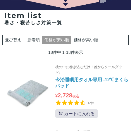
Item list
暑さ・寝苦しさ対策一覧
新着順
価格が安い順
価格が高い順
並び替え
18
件中
1
-
18
件表示
枕の中に巻き込むだけ！首からクールダウ
ン。
今治睡眠用タオル専用 -12℃まくら
パッド
2,728
¥
税込
12件
カートに入れる