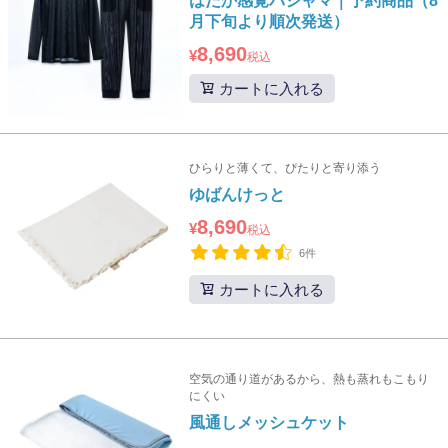
はだか感覚パジャマ｜予約商品（8
月下旬より順次発送）
8,690
¥
税込
カートに入れる
ひらりと薄くて、ぴたりと寄り添う
ゆばんけっと
8,690
¥
税込
6件
カートに入れる
空気の通り道があるから、熱も蒸れもこもり
にくい
風通しメッシュケット