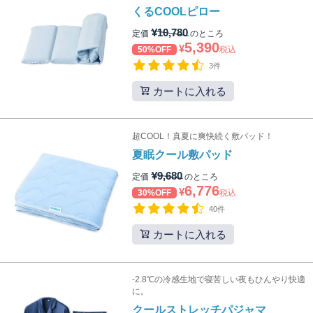
くるCOOLピロー
¥
10,780
定価
のところ
5,390
¥
50%OFF
税込
3件
カートに入れる
超COOL！真夏に爽快続く敷パッド！
夏眠クール敷パッド
¥
9,680
定価
のところ
6,776
¥
30%OFF
税込
40件
カートに入れる
-2.8℃の冷感生地で寝苦しい夜もひんやり快適
に。
クールストレッチパジャマ