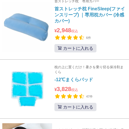
首ストレッチ枕 専用カバー
首ストレッチ枕 FineSleep(ファイ
ンスリープ) ｜専用枕カバー (冷感
カバー)
2,948
¥
税込
6件
カートに入れる
枕の上に置くだけ！暑さを乗り切る保冷剤ま
くら
-12℃まくらパッド
3,828
¥
税込
47件
カートに入れる