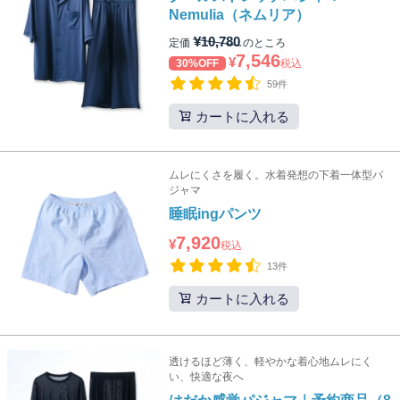
Nemulia（ネムリア）
¥
10,780
定価
のところ
7,546
¥
30%OFF
税込
59件
カートに入れる
ムレにくさを履く。水着発想の下着一体型パ
ジャマ
睡眠ingパンツ
7,920
¥
税込
13件
カートに入れる
透けるほど薄く、軽やかな着心地ムレにく
い、快適な夜へ