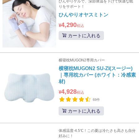
ひんやりゲルで、深部体温を下げて快適な眠
りをサポート！
ひんやりオヤスミトン
4,290
¥
税込
カートに入れる
横寝枕MUGON2専用カバー
横寝枕MUGON2 SU-ZI(スージー)
｜専用枕カバー (ホワイト：冷感素
材)
4,928
¥
税込
69件
カートに入れる
体感温度-4.5℃！この夏は冷たさも高さも自分
好みに！