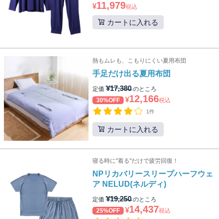
11,979
¥
税込
カートに入れる
熱もムレも、こもりにくい夏用布団
手足だけ出る夏用布団
¥
17,380
定価
のところ
12,166
¥
30%OFF
税込
1件
カートに入れる
寝る時に"着る"だけで疲労回復！
NPリカバリースリープハーフウェ
ア NELUD(ネルディ)
¥
19,250
定価
のところ
14,437
¥
25%OFF
税込