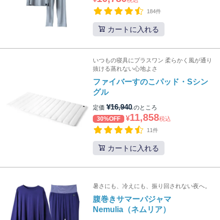
税込
184件
カートに入れる
いつもの寝具にプラスワン 柔らかく風が通り
抜ける蒸れない心地よさ
ファイバーすのこパッド・Sシン
グル
¥
16,940
定価
のところ
11,858
¥
30%OFF
税込
11件
カートに入れる
暑さにも、冷えにも、振り回されない夜へ。
腹巻きサマーパジャマ
Nemulia（ネムリア）