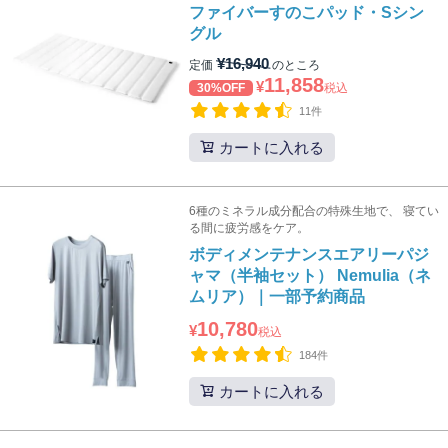
ファイバーすのこパッド・Sシン
グル
¥
16,940
定価
のところ
11,858
¥
30%OFF
税込
11件
カートに入れる
6種のミネラル成分配合の特殊生地で、 寝てい
る間に疲労感をケア。
ボディメンテナンスエアリーパジ
ャマ（半袖セット） Nemulia（ネ
ムリア）｜一部予約商品
10,780
¥
税込
184件
カートに入れる