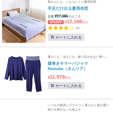
熱もムレも、こもりにくい夏用布団
手足だけ出る夏用布団
¥
17,380
定価
のところ
12,166
¥
30%OFF
税込
1件
カートに入れる
暑さにも、冷えにも、振り回されない夜へ。
腹巻きサマーパジャマ
Nemulia（ネムリア）
11,979
¥
税込
カートに入れる
いつもの寝具にプラスワン 柔らかく風が通り
抜ける蒸れない心地よさ