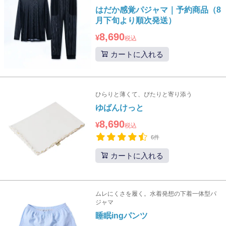
はだか感覚パジャマ｜予約商品（8
月下旬より順次発送）
8,690
¥
税込
カートに入れる
ひらりと薄くて、ぴたりと寄り添う
ゆばんけっと
8,690
¥
税込
6件
カートに入れる
ムレにくさを履く。水着発想の下着一体型パ
ジャマ
睡眠ingパンツ