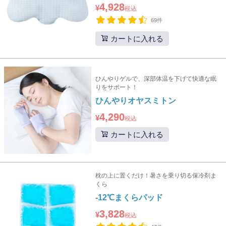
4,928
¥
税込
69件
カートに入れる
ひんやりゲルで、深部体温を下げて快適な眠
りをサポート！
ひんやりオヤスミトン
4,290
¥
税込
カートに入れる
枕の上に置くだけ！暑さを乗り切る保冷剤ま
くら
-12℃まくらパッド
3,828
¥
税込