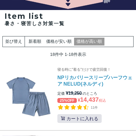
Item list
暑さ・寝苦しさ対策一覧
新着順
価格が安い順
価格が高い順
並び替え
18
件中
1
-
18
件表示
寝る時に"着る"だけで疲労回復！
NPリカバリースリープハーフウェ
ア NELUD(ネルディ)
¥
19,250
定価
のところ
14,437
¥
25%OFF
税込
11件
カートに入れる