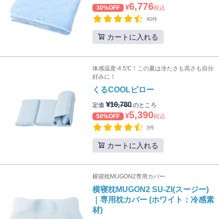
6,776
¥
30%OFF
税込
40件
カートに入れる
体感温度-4.5℃！この夏は冷たさも高さも自分
好みに！
くるCOOLピロー
¥
10,780
定価
のところ
5,390
¥
50%OFF
税込
3件
カートに入れる
横寝枕MUGON2専用カバー
横寝枕MUGON2 SU-ZI(スージー)
｜専用枕カバー (ホワイト：冷感素
材)