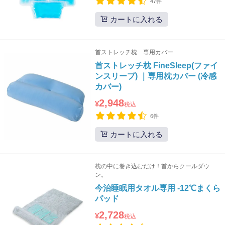
47件
カートに入れる
首ストレッチ枕 専用カバー
首ストレッチ枕 FineSleep(ファイ
ンスリープ) ｜専用枕カバー (冷感
カバー)
2,948
¥
税込
6件
カートに入れる
枕の中に巻き込むだけ！首からクールダウ
ン。
今治睡眠用タオル専用 -12℃まくら
パッド
2,728
¥
税込