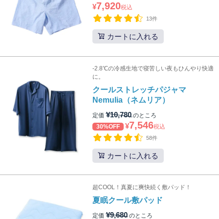
7,920
¥
税込
13件
カートに入れる
-2.8℃の冷感生地で寝苦しい夜もひんやり快適
に。
クールストレッチパジャマ
Nemulia（ネムリア）
¥
10,780
定価
のところ
7,546
¥
30%OFF
税込
58件
カートに入れる
超COOL！真夏に爽快続く敷パッド！
夏眠クール敷パッド
¥
9,680
定価
のところ