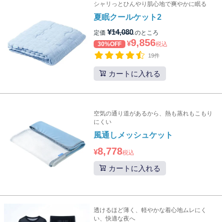
シャリっとひんやり肌心地で爽やかに眠る
夏眠クールケット2
¥
14,080
定価
のところ
9,856
¥
30%OFF
税込
19件
カートに入れる
空気の通り道があるから、熱も蒸れもこもり
にくい
風通しメッシュケット
8,778
¥
税込
カートに入れる
透けるほど薄く、軽やかな着心地ムレにく
い、快適な夜へ